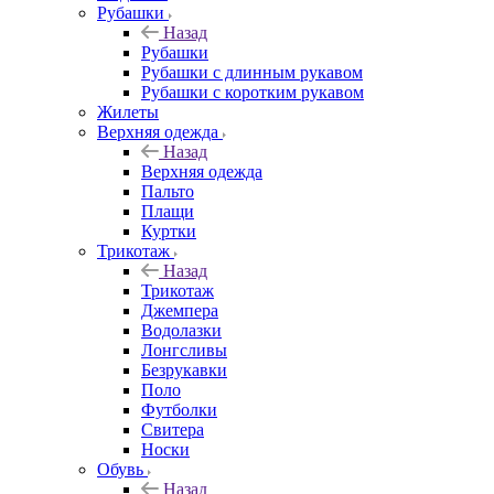
Рубашки
Назад
Рубашки
Рубашки с длинным рукавом
Рубашки с коротким рукавом
Жилеты
Верхняя одежда
Назад
Верхняя одежда
Пальто
Плащи
Куртки
Трикотаж
Назад
Трикотаж
Джемпера
Водолазки
Лонгсливы
Безрукавки
Поло
Футболки
Свитера
Носки
Обувь
Назад