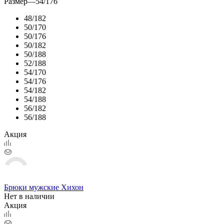
Размер
—
54/176
48/182
50/170
50/176
50/182
50/188
52/188
54/170
54/176
54/182
54/188
56/182
56/188
Акция
Брюки мужские Хихон
Нет в наличии
Акция