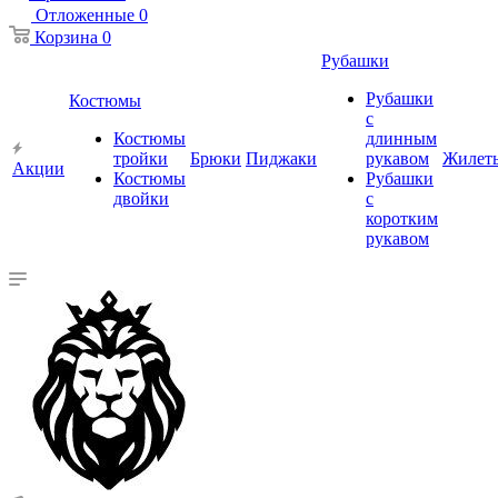
Отложенные
0
Корзина
0
Рубашки
Рубашки
Костюмы
с
Костюмы
длинным
тройки
Брюки
Пиджаки
рукавом
Жилет
Акции
Костюмы
Рубашки
двойки
с
коротким
рукавом