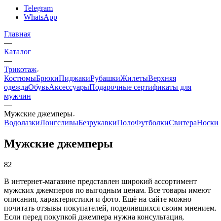
Telegram
WhatsApp
Главная
—
Каталог
—
Трикотаж
Костюмы
Брюки
Пиджаки
Рубашки
Жилеты
Верхняя
одежда
Обувь
Аксессуары
Подарочные сертификаты для
мужчин
—
Мужские джемперы
Водолазки
Лонгсливы
Безрукавки
Поло
Футболки
Свитера
Носки
Мужские джемперы
82
В интернет-магазине представлен широкий ассортимент
мужских джемперов по выгодным ценам. Все товары имеют
описания, характеристики и фото. Ещё на сайте можно
почитать отзывы покупателей, поделившихся своим мнением.
Если перед покупкой джемпера нужна консультация,