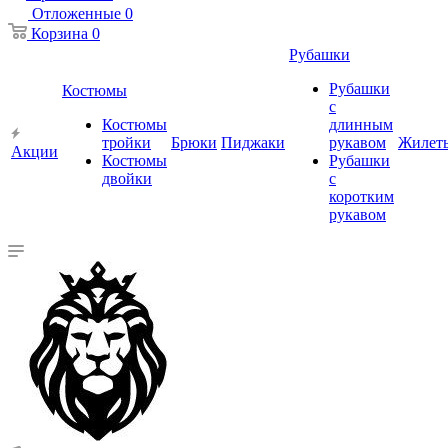
Отложенные
0
Корзина
0
Рубашки
Рубашки
Костюмы
с
Костюмы
длинным
тройки
Брюки
Пиджаки
рукавом
Жилет
Акции
Костюмы
Рубашки
двойки
с
коротким
рукавом