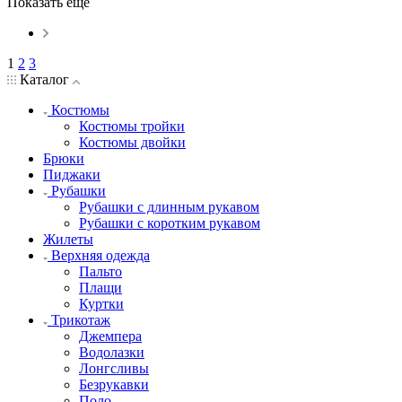
Показать еще
1
2
3
Каталог
Костюмы
Костюмы тройки
Костюмы двойки
Брюки
Пиджаки
Рубашки
Рубашки с длинным рукавом
Рубашки с коротким рукавом
Жилеты
Верхняя одежда
Пальто
Плащи
Куртки
Трикотаж
Джемпера
Водолазки
Лонгсливы
Безрукавки
Поло