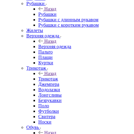
Рубашки
Назад
Рубашки
Рубашки с длинным рукавом
Рубашки с коротким рукавом
Жилеты
Верхняя одежда
Назад
Верхняя одежда
Пальто
Плащи
Куртки
Трикотаж
Назад
Трикотаж
Джемпера
Водолазки
Лонгсливы
Безрукавки
Поло
Футболки
Свитера
Носки
Обувь
Назад