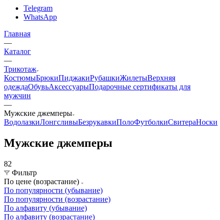
Telegram
WhatsApp
Главная
—
Каталог
—
Трикотаж
Костюмы
Брюки
Пиджаки
Рубашки
Жилеты
Верхняя
одежда
Обувь
Аксессуары
Подарочные сертификаты для
мужчин
—
Мужские джемперы
Водолазки
Лонгсливы
Безрукавки
Поло
Футболки
Свитера
Носки
Мужские джемперы
82
Фильтр
По цене (возрастание)
По популярности (убывание)
По популярности (возрастание)
По алфавиту (убывание)
По алфавиту (возрастание)