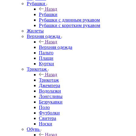
Рубашки
Назад
Рубашки
Рубашки с длинным рукавом
Рубашки с коротким рукавом
Жилеты
Верхняя одежда
Назад
Верхняя одежда
Пальто
Плащи
Куртки
Трикотаж
Назад
Трикотаж
Джемпера
Водолазки
Лонгсливы
Безрукавки
Поло
Футболки
Свитера
Носки
Обувь
Назад