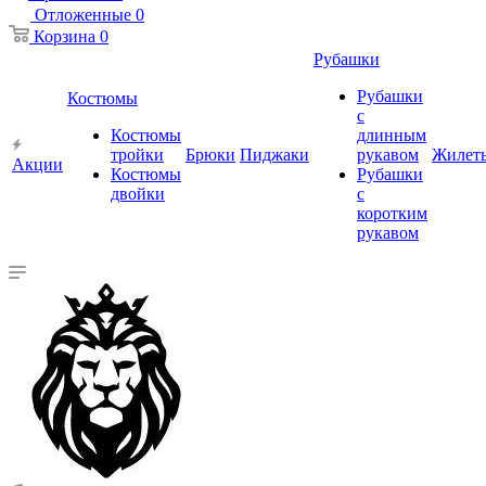
Отложенные
0
Корзина
0
Рубашки
Рубашки
Костюмы
с
Костюмы
длинным
тройки
Брюки
Пиджаки
рукавом
Жилет
Акции
Костюмы
Рубашки
двойки
с
коротким
рукавом