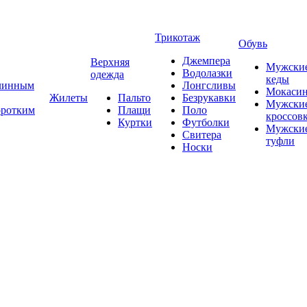
Трикотаж
Обувь
Джемпера
Верхняя
Мужски
Водолазки
одежда
кеды
длинным
Лонгсливы
Мокаси
Жилеты
Пальто
Безрукавки
Мужски
оротким
Плащи
Поло
кроссов
Куртки
Футболки
Мужски
Свитера
туфли
Носки