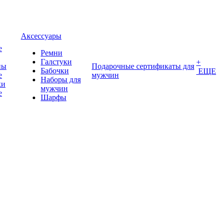
Аксессуары
е
Ремни
Галстуки
+
ны
Подарочные сертификаты для
Бабочки
ЕЩЕ
е
мужчин
Наборы для
ки
мужчин
е
Шарфы