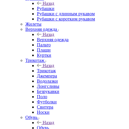
Назад
Рубашки
Рубашки с длинным рукавом
Рубашки с коротким рукавом
Жилеты
Верхняя одежда
Назад
Верхняя одежда
Пальто
Плащи
Куртки
Трикотаж
Назад
Трикотаж
Джемпера
Водолазки
Лонгсливы
Безрукавки
Поло
Футболки
Свитера
Носки
Обувь
Назад
Обувь