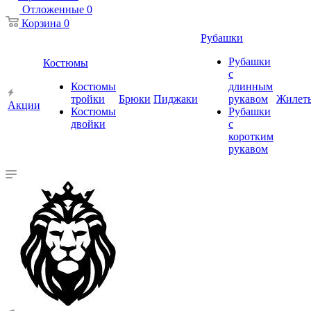
Отложенные
0
Корзина
0
Рубашки
Рубашки
Костюмы
с
Костюмы
длинным
тройки
Брюки
Пиджаки
рукавом
Жилет
Акции
Костюмы
Рубашки
двойки
с
коротким
рукавом