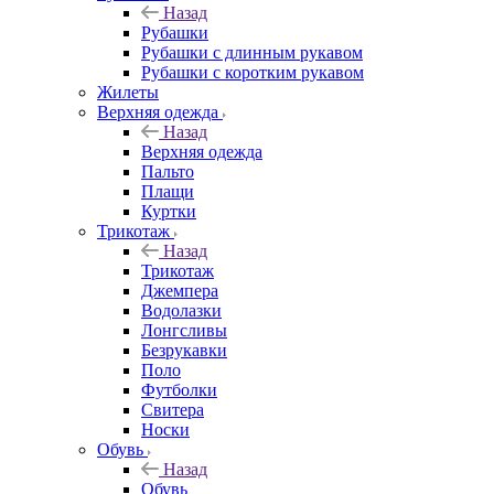
Назад
Рубашки
Рубашки с длинным рукавом
Рубашки с коротким рукавом
Жилеты
Верхняя одежда
Назад
Верхняя одежда
Пальто
Плащи
Куртки
Трикотаж
Назад
Трикотаж
Джемпера
Водолазки
Лонгсливы
Безрукавки
Поло
Футболки
Свитера
Носки
Обувь
Назад
Обувь