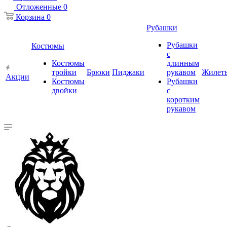
Отложенные
0
Корзина
0
Рубашки
Рубашки
Костюмы
с
Костюмы
длинным
тройки
Брюки
Пиджаки
рукавом
Жилет
Акции
Костюмы
Рубашки
двойки
с
коротким
рукавом