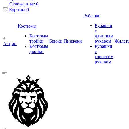
Отложенные
0
Корзина
0
Рубашки
Рубашки
Костюмы
с
Костюмы
длинным
тройки
Брюки
Пиджаки
рукавом
Жилет
Акции
Костюмы
Рубашки
двойки
с
коротким
рукавом