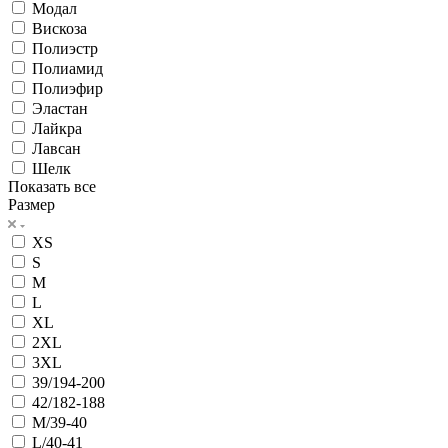
Модал
Вискоза
Полиэстр
Полиамид
Полиэфир
Эластан
Лайкра
Лавсан
Шелк
Показать все
Размер
XS
S
M
L
XL
2XL
3XL
39/194-200
42/182-188
M/39-40
L/40-41