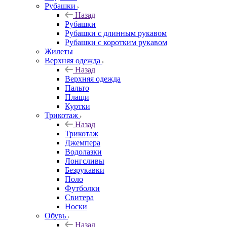
Рубашки
Назад
Рубашки
Рубашки с длинным рукавом
Рубашки с коротким рукавом
Жилеты
Верхняя одежда
Назад
Верхняя одежда
Пальто
Плащи
Куртки
Трикотаж
Назад
Трикотаж
Джемпера
Водолазки
Лонгсливы
Безрукавки
Поло
Футболки
Свитера
Носки
Обувь
Назад