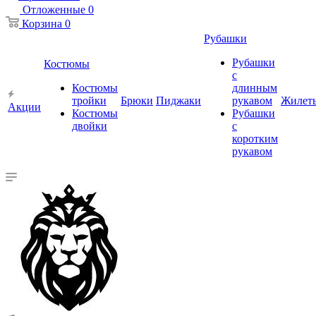
Отложенные
0
Корзина
0
Рубашки
Рубашки
Костюмы
с
Костюмы
длинным
тройки
Брюки
Пиджаки
рукавом
Жилет
Акции
Костюмы
Рубашки
двойки
с
коротким
рукавом