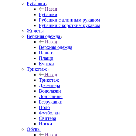
Рубашки
Назад
Рубашки
Рубашки с длинным рукавом
Рубашки с коротким рукавом
Жилеты
Верхняя одежда
Назад
Верхняя одежда
Пальто
Плащи
Куртки
Трикотаж
Назад
Трикотаж
Джемпера
Водолазки
Лонгсливы
Безрукавки
Поло
Футболки
Свитера
Носки
Обувь
Назад