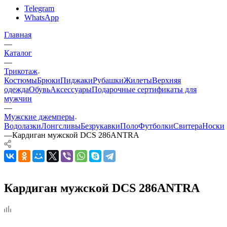
Telegram
WhatsApp
Главная
—
Каталог
—
Трикотаж
Костюмы
Брюки
Пиджаки
Рубашки
Жилеты
Верхняя
одежда
Обувь
Аксессуары
Подарочные сертификаты для
мужчин
—
Мужские джемперы
Водолазки
Лонгсливы
Безрукавки
Поло
Футболки
Свитера
Носки
—
Кардиган мужской DCS 286ANTRA
Кардиган мужской DCS 286ANTRA