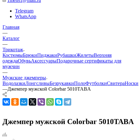
1mens1@mail.ru
Telegram
WhatsApp
Главная
—
Каталог
—
Трикотаж
Костюмы
Брюки
Пиджаки
Рубашки
Жилеты
Верхняя
одежда
Обувь
Аксессуары
Подарочные сертификаты для
мужчин
—
Мужские джемперы
Водолазки
Лонгсливы
Безрукавки
Поло
Футболки
Свитера
Носки
—
Джемпер мужской Colorbar 5010TABA
Джемпер мужской Colorbar 5010TABA