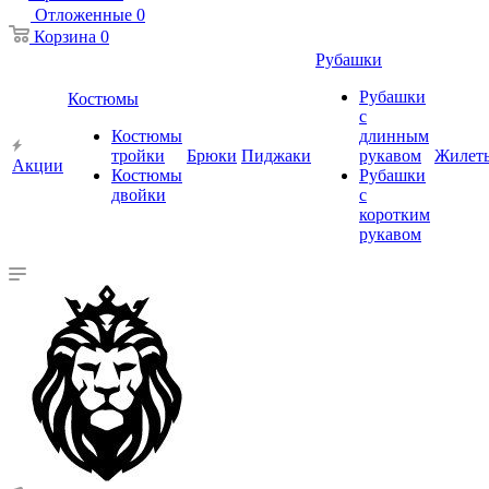
Отложенные
0
Корзина
0
Рубашки
Рубашки
Костюмы
с
Костюмы
длинным
тройки
Брюки
Пиджаки
рукавом
Жилет
Акции
Костюмы
Рубашки
двойки
с
коротким
рукавом