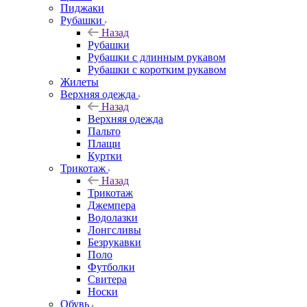
Пиджаки
Рубашки
Назад
Рубашки
Рубашки с длинным рукавом
Рубашки с коротким рукавом
Жилеты
Верхняя одежда
Назад
Верхняя одежда
Пальто
Плащи
Куртки
Трикотаж
Назад
Трикотаж
Джемпера
Водолазки
Лонгсливы
Безрукавки
Поло
Футболки
Свитера
Носки
Обувь