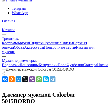
1mens1@mail.ru
Telegram
WhatsApp
Главная
—
Каталог
—
Трикотаж
Костюмы
Брюки
Пиджаки
Рубашки
Жилеты
Верхняя
одежда
Обувь
Аксессуары
Подарочные сертификаты для
мужчин
—
Мужские джемперы
Водолазки
Лонгсливы
Безрукавки
Поло
Футболки
Свитера
Носки
—
Джемпер мужской Colorbar 5015BORDO
Джемпер мужской Colorbar
5015BORDO