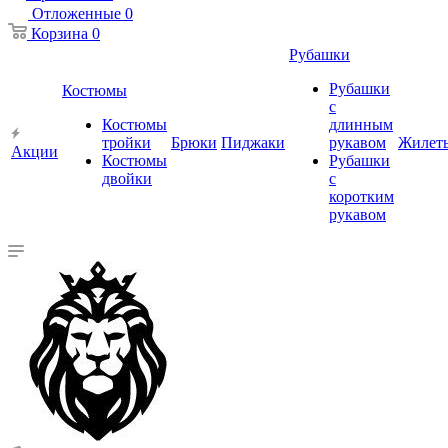
Отложенные
0
Корзина
0
Рубашки
Рубашки
Костюмы
с
Костюмы
длинным
тройки
Брюки
Пиджаки
рукавом
Жилет
Акции
Костюмы
Рубашки
двойки
с
коротким
рукавом