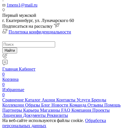
1mens1@mail.ru
Первый мужской
г. Екатеринбург, ул. Луначарского 60
Подписаться на рассылку
Политика конфиденциальности
Найти
Главная
Кабинет
0
Корзина
0
Избранные
0
Сравнение
Каталог
Акции
Контакты
Услуги
Бренды
Коллекции
Образы
Блог
Новости
Команда
Отзывы
Помощь
Партнеры
Карьера
Магазины
FAQ
Компания
Проекты
Лицензии
Документы
Реквизиты
На веб-сайте используются файлы cookie.
Обработка
персональных данных