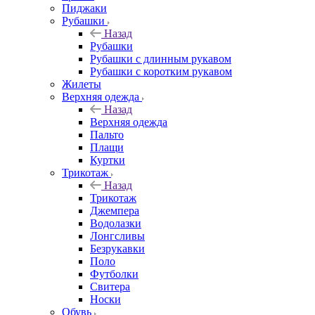
Пиджаки
Рубашки
Назад
Рубашки
Рубашки с длинным рукавом
Рубашки с коротким рукавом
Жилеты
Верхняя одежда
Назад
Верхняя одежда
Пальто
Плащи
Куртки
Трикотаж
Назад
Трикотаж
Джемпера
Водолазки
Лонгсливы
Безрукавки
Поло
Футболки
Свитера
Носки
Обувь