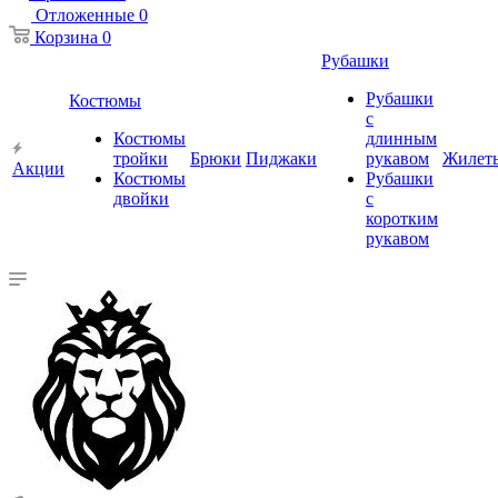
Отложенные
0
Корзина
0
Рубашки
Рубашки
Костюмы
с
Костюмы
длинным
тройки
Брюки
Пиджаки
рукавом
Жилет
Акции
Костюмы
Рубашки
двойки
с
коротким
рукавом