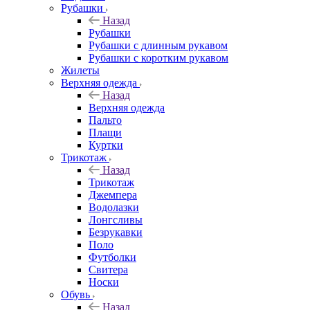
Рубашки
Назад
Рубашки
Рубашки с длинным рукавом
Рубашки с коротким рукавом
Жилеты
Верхняя одежда
Назад
Верхняя одежда
Пальто
Плащи
Куртки
Трикотаж
Назад
Трикотаж
Джемпера
Водолазки
Лонгсливы
Безрукавки
Поло
Футболки
Свитера
Носки
Обувь
Назад