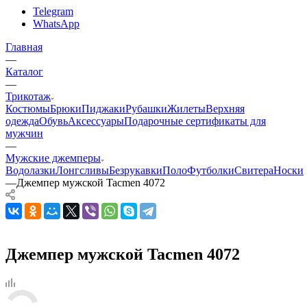
Telegram
WhatsApp
Главная
—
Каталог
—
Трикотаж
Костюмы
Брюки
Пиджаки
Рубашки
Жилеты
Верхняя
одежда
Обувь
Аксессуары
Подарочные сертификаты для
мужчин
—
Мужские джемперы
Водолазки
Лонгсливы
Безрукавки
Поло
Футболки
Свитера
Носки
—
Джемпер мужской Tacmen 4072
Джемпер мужской Tacmen 4072