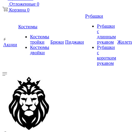
Отложенные
0
Корзина
0
Рубашки
Рубашки
Костюмы
с
Костюмы
длинным
тройки
Брюки
Пиджаки
рукавом
Жилет
Акции
Костюмы
Рубашки
двойки
с
коротким
рукавом