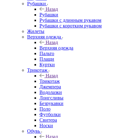
Рубашки
Назад
Рубашки
Рубашки с длинным рукавом
Рубашки с коротким рукавом
Жилеты
Верхняя одежда
Назад
Верхняя одежда
Пальто
Плащи
Куртки
Трикотаж
Назад
Трикотаж
Джемпера
Водолазки
Лонгсливы
Безрукавки
Поло
Футболки
Свитера
Носки
Обувь
Назад