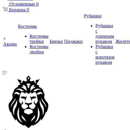
Отложенные
0
Корзина
0
Рубашки
Рубашки
Костюмы
с
Костюмы
длинным
тройки
Брюки
Пиджаки
рукавом
Жилет
Акции
Костюмы
Рубашки
двойки
с
коротким
рукавом