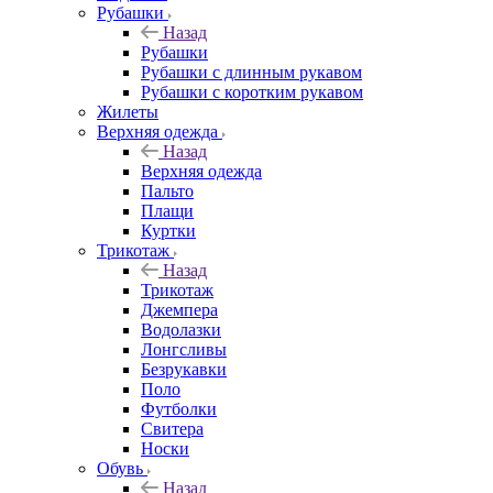
Рубашки
Назад
Рубашки
Рубашки с длинным рукавом
Рубашки с коротким рукавом
Жилеты
Верхняя одежда
Назад
Верхняя одежда
Пальто
Плащи
Куртки
Трикотаж
Назад
Трикотаж
Джемпера
Водолазки
Лонгсливы
Безрукавки
Поло
Футболки
Свитера
Носки
Обувь
Назад