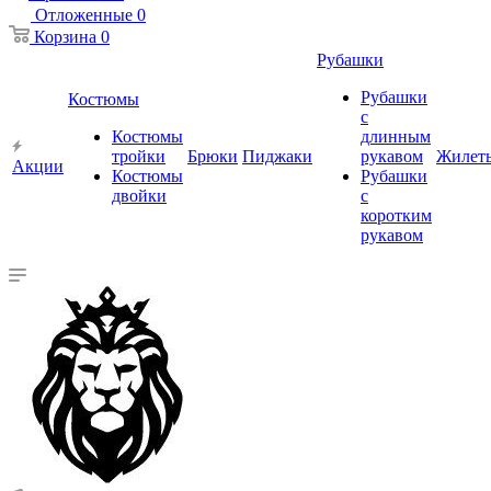
Отложенные
0
Корзина
0
Рубашки
Рубашки
Костюмы
с
Костюмы
длинным
тройки
Брюки
Пиджаки
рукавом
Жилет
Акции
Костюмы
Рубашки
двойки
с
коротким
рукавом