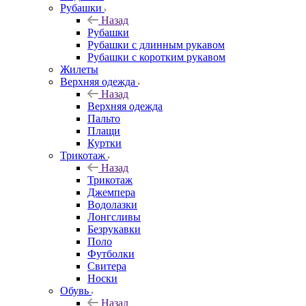
Рубашки
Назад
Рубашки
Рубашки с длинным рукавом
Рубашки с коротким рукавом
Жилеты
Верхняя одежда
Назад
Верхняя одежда
Пальто
Плащи
Куртки
Трикотаж
Назад
Трикотаж
Джемпера
Водолазки
Лонгсливы
Безрукавки
Поло
Футболки
Свитера
Носки
Обувь
Назад