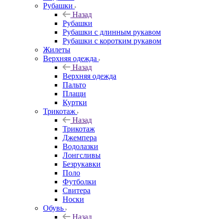
Рубашки
Назад
Рубашки
Рубашки с длинным рукавом
Рубашки с коротким рукавом
Жилеты
Верхняя одежда
Назад
Верхняя одежда
Пальто
Плащи
Куртки
Трикотаж
Назад
Трикотаж
Джемпера
Водолазки
Лонгсливы
Безрукавки
Поло
Футболки
Свитера
Носки
Обувь
Назад