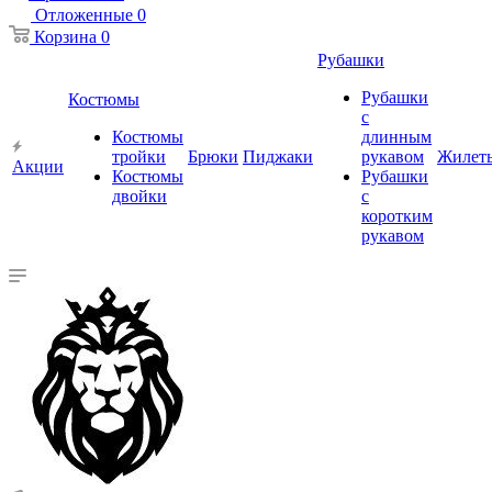
Отложенные
0
Корзина
0
Рубашки
Рубашки
Костюмы
с
Костюмы
длинным
тройки
Брюки
Пиджаки
рукавом
Жилет
Акции
Костюмы
Рубашки
двойки
с
коротким
рукавом