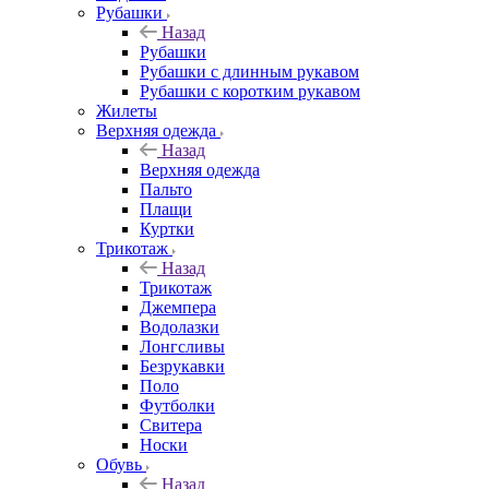
Рубашки
Назад
Рубашки
Рубашки с длинным рукавом
Рубашки с коротким рукавом
Жилеты
Верхняя одежда
Назад
Верхняя одежда
Пальто
Плащи
Куртки
Трикотаж
Назад
Трикотаж
Джемпера
Водолазки
Лонгсливы
Безрукавки
Поло
Футболки
Свитера
Носки
Обувь
Назад