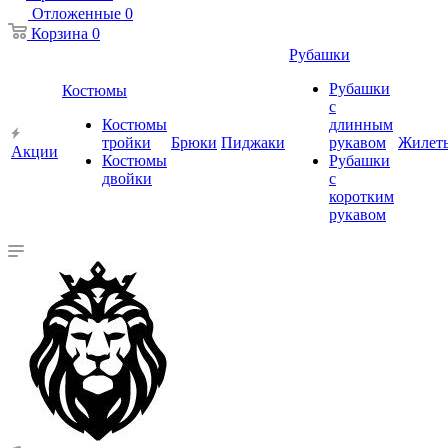
Отложенные
0
Корзина
0
Рубашки
Рубашки
Костюмы
с
Костюмы
длинным
тройки
Брюки
Пиджаки
рукавом
Жилет
Акции
Костюмы
Рубашки
двойки
с
коротким
рукавом