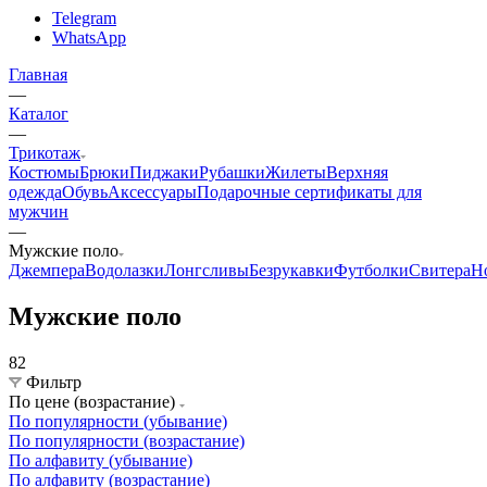
Telegram
WhatsApp
Главная
—
Каталог
—
Трикотаж
Костюмы
Брюки
Пиджаки
Рубашки
Жилеты
Верхняя
одежда
Обувь
Аксессуары
Подарочные сертификаты для
мужчин
—
Мужские поло
Джемпера
Водолазки
Лонгсливы
Безрукавки
Футболки
Свитера
Н
Мужские поло
82
Фильтр
По цене (возрастание)
По популярности (убывание)
По популярности (возрастание)
По алфавиту (убывание)
По алфавиту (возрастание)