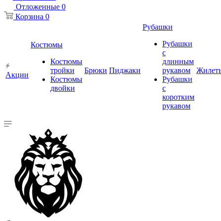
Отложенные
0
Корзина
0
Рубашки
Рубашки
Костюмы
с
Костюмы
длинным
тройки
Брюки
Пиджаки
рукавом
Жилет
Акции
Костюмы
Рубашки
двойки
с
коротким
рукавом