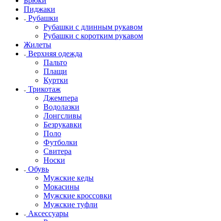
Брюки
Пиджаки
Рубашки
Рубашки с длинным рукавом
Рубашки с коротким рукавом
Жилеты
Верхняя одежда
Пальто
Плащи
Куртки
Трикотаж
Джемпера
Водолазки
Лонгсливы
Безрукавки
Поло
Футболки
Свитера
Носки
Обувь
Мужские кеды
Мокасины
Мужские кроссовки
Мужские туфли
Аксессуары