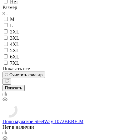
Нет
Размер
M
L
2XL
3XL
4XL
5XL
6XL
7XL
Показать все
Очистить фильтр
Показать
Поло мужское SteelWay 1072BEBE-M
Нет в наличии