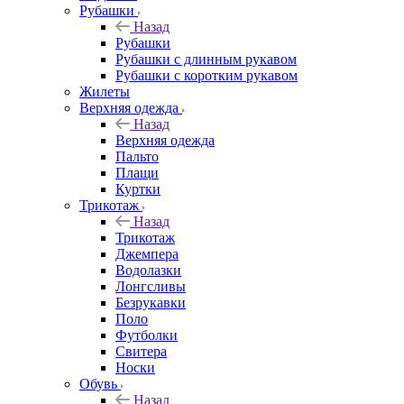
Рубашки
Назад
Рубашки
Рубашки с длинным рукавом
Рубашки с коротким рукавом
Жилеты
Верхняя одежда
Назад
Верхняя одежда
Пальто
Плащи
Куртки
Трикотаж
Назад
Трикотаж
Джемпера
Водолазки
Лонгсливы
Безрукавки
Поло
Футболки
Свитера
Носки
Обувь
Назад