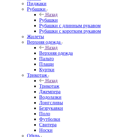
Пиджаки
Рубашки
Назад
Рубашки
Рубашки с длинным рукавом
Рубашки с коротким рукавом
Жилеты
Верхняя одежда
Назад
Верхняя одежда
Пальто
Плащи
Куртки
Трикотаж
Назад
Трикотаж
Джемпера
Водолазки
Лонгсливы
Безрукавки
Поло
Футболки
Свитера
Носки
Обувь