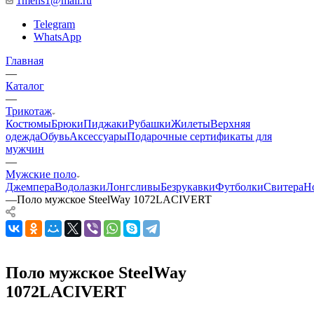
1mens1@mail.ru
Telegram
WhatsApp
Главная
—
Каталог
—
Трикотаж
Костюмы
Брюки
Пиджаки
Рубашки
Жилеты
Верхняя
одежда
Обувь
Аксессуары
Подарочные сертификаты для
мужчин
—
Мужские поло
Джемпера
Водолазки
Лонгсливы
Безрукавки
Футболки
Свитера
Н
—
Поло мужское SteelWay 1072LACIVERT
Поло мужское SteelWay
1072LACIVERT