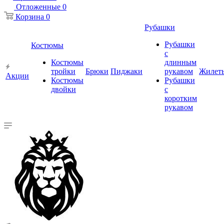
Отложенные
0
Корзина
0
Рубашки
Рубашки
Костюмы
с
Костюмы
длинным
тройки
Брюки
Пиджаки
рукавом
Жилет
Акции
Костюмы
Рубашки
двойки
с
коротким
рукавом