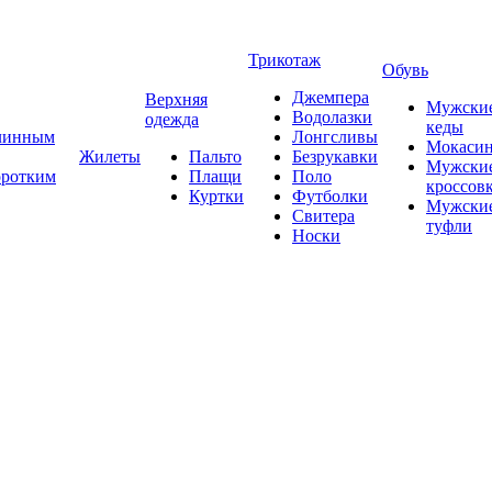
Трикотаж
Обувь
Джемпера
Верхняя
Мужски
Водолазки
одежда
кеды
длинным
Лонгсливы
Мокаси
Жилеты
Пальто
Безрукавки
Мужски
оротким
Плащи
Поло
кроссов
Куртки
Футболки
Мужски
Свитера
туфли
Носки