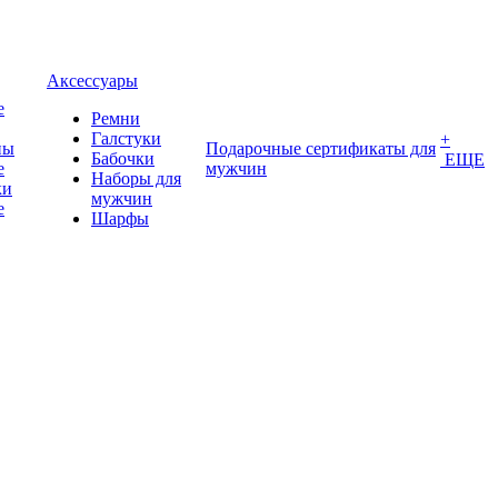
Аксессуары
е
Ремни
Галстуки
+
ны
Подарочные сертификаты для
Бабочки
ЕЩЕ
е
мужчин
Наборы для
ки
мужчин
е
Шарфы