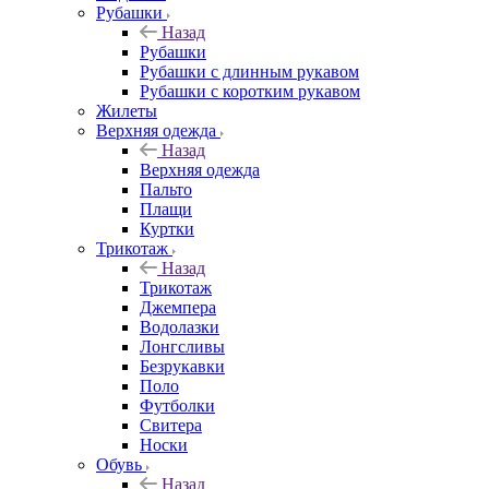
Рубашки
Назад
Рубашки
Рубашки с длинным рукавом
Рубашки с коротким рукавом
Жилеты
Верхняя одежда
Назад
Верхняя одежда
Пальто
Плащи
Куртки
Трикотаж
Назад
Трикотаж
Джемпера
Водолазки
Лонгсливы
Безрукавки
Поло
Футболки
Свитера
Носки
Обувь
Назад