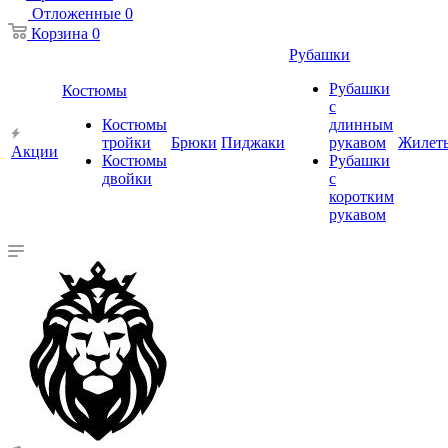
Отложенные
0
Корзина
0
Рубашки
Рубашки
Костюмы
с
Костюмы
длинным
тройки
Брюки
Пиджаки
рукавом
Жилет
Акции
Костюмы
Рубашки
двойки
с
коротким
рукавом