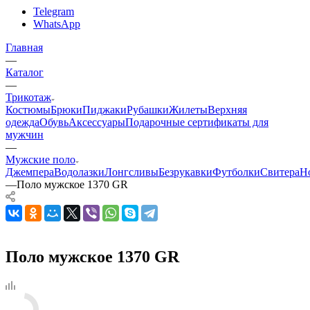
Telegram
WhatsApp
Главная
—
Каталог
—
Трикотаж
Костюмы
Брюки
Пиджаки
Рубашки
Жилеты
Верхняя
одежда
Обувь
Аксессуары
Подарочные сертификаты для
мужчин
—
Мужские поло
Джемпера
Водолазки
Лонгсливы
Безрукавки
Футболки
Свитера
Н
—
Поло мужское 1370 GR
Поло мужское 1370 GR