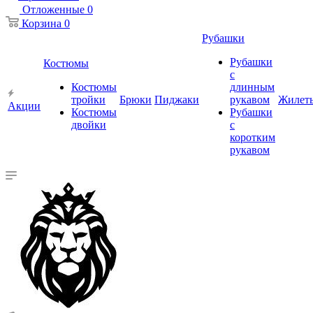
Отложенные
0
Корзина
0
Рубашки
Рубашки
Костюмы
с
Костюмы
длинным
тройки
Брюки
Пиджаки
рукавом
Жилет
Акции
Костюмы
Рубашки
двойки
с
коротким
рукавом