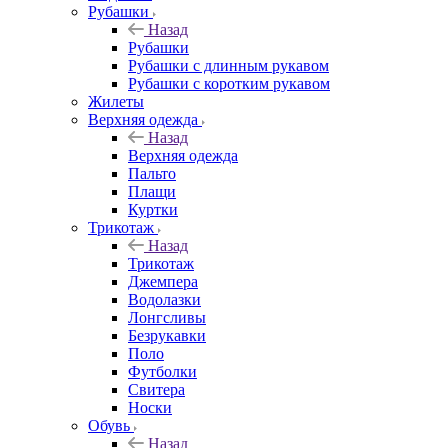
Рубашки
Назад
Рубашки
Рубашки с длинным рукавом
Рубашки с коротким рукавом
Жилеты
Верхняя одежда
Назад
Верхняя одежда
Пальто
Плащи
Куртки
Трикотаж
Назад
Трикотаж
Джемпера
Водолазки
Лонгсливы
Безрукавки
Поло
Футболки
Свитера
Носки
Обувь
Назад