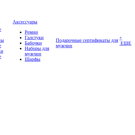
Аксессуары
е
Ремни
Галстуки
+
ны
Подарочные сертификаты для
Бабочки
ЕЩЕ
е
мужчин
Наборы для
ки
мужчин
е
Шарфы