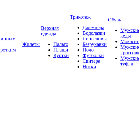
Трикотаж
Обувь
Джемпера
Верхняя
Мужски
Водолазки
одежда
кеды
длинным
Лонгсливы
Мокаси
Жилеты
Пальто
Безрукавки
Мужски
оротким
Плащи
Поло
кроссов
Куртки
Футболки
Мужски
Свитера
туфли
Носки