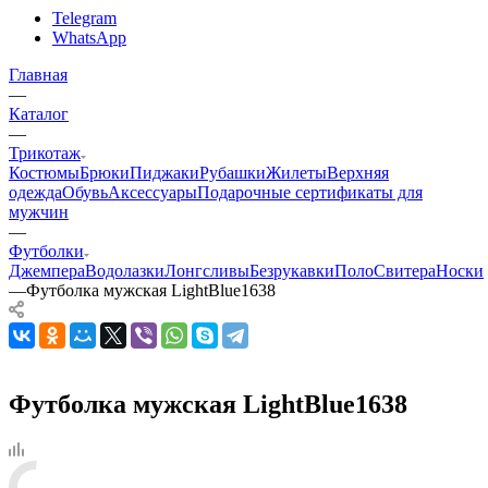
Telegram
WhatsApp
Главная
—
Каталог
—
Трикотаж
Костюмы
Брюки
Пиджаки
Рубашки
Жилеты
Верхняя
одежда
Обувь
Аксессуары
Подарочные сертификаты для
мужчин
—
Футболки
Джемпера
Водолазки
Лонгсливы
Безрукавки
Поло
Свитера
Носки
—
Футболка мужская LightBlue1638
Футболка мужская LightBlue1638