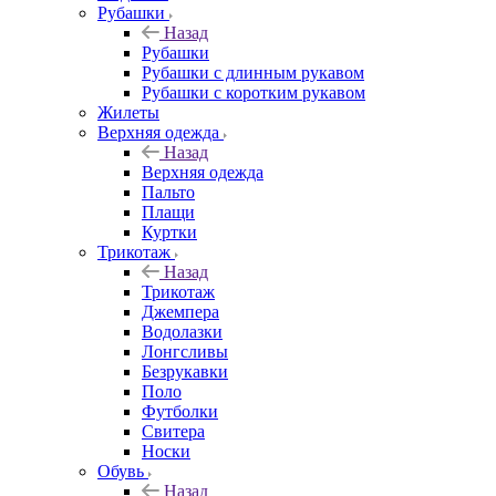
Рубашки
Назад
Рубашки
Рубашки с длинным рукавом
Рубашки с коротким рукавом
Жилеты
Верхняя одежда
Назад
Верхняя одежда
Пальто
Плащи
Куртки
Трикотаж
Назад
Трикотаж
Джемпера
Водолазки
Лонгсливы
Безрукавки
Поло
Футболки
Свитера
Носки
Обувь
Назад