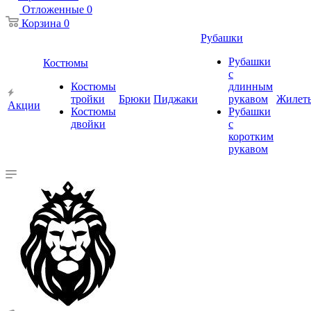
Отложенные
0
Корзина
0
Рубашки
Рубашки
Костюмы
с
Костюмы
длинным
тройки
Брюки
Пиджаки
рукавом
Жилет
Акции
Костюмы
Рубашки
двойки
с
коротким
рукавом