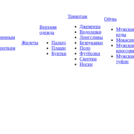
Трикотаж
Обувь
Джемпера
Верхняя
Мужски
Водолазки
одежда
кеды
длинным
Лонгсливы
Мокаси
Жилеты
Пальто
Безрукавки
Мужски
оротким
Плащи
Поло
кроссов
Куртки
Футболки
Мужски
Свитера
туфли
Носки