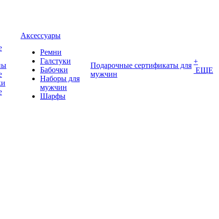
Аксессуары
е
Ремни
Галстуки
+
ны
Подарочные сертификаты для
Бабочки
ЕЩЕ
е
мужчин
Наборы для
ки
мужчин
е
Шарфы