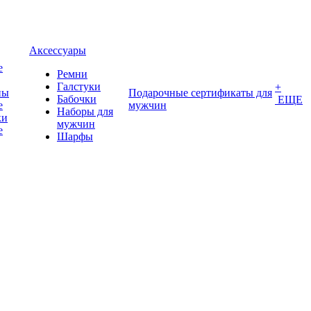
Аксессуары
е
Ремни
Галстуки
+
ны
Подарочные сертификаты для
Бабочки
ЕЩЕ
е
мужчин
Наборы для
ки
мужчин
е
Шарфы