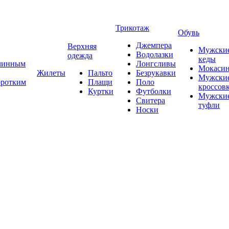
Трикотаж
Обувь
Джемпера
Верхняя
Мужски
Водолазки
одежда
кеды
длинным
Лонгсливы
Мокаси
Жилеты
Пальто
Безрукавки
Мужски
оротким
Плащи
Поло
кроссов
Куртки
Футболки
Мужски
Свитера
туфли
Носки