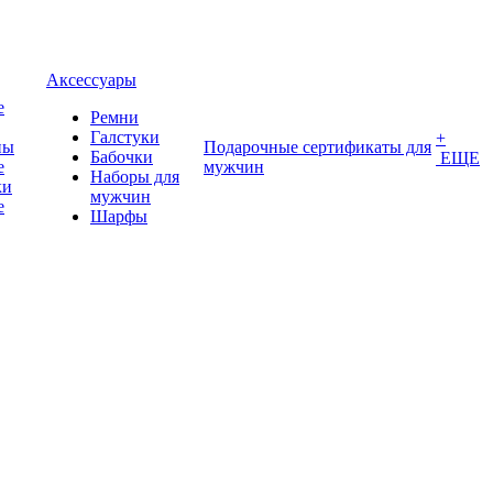
Аксессуары
е
Ремни
Галстуки
+
ны
Подарочные сертификаты для
Бабочки
ЕЩЕ
е
мужчин
Наборы для
ки
мужчин
е
Шарфы