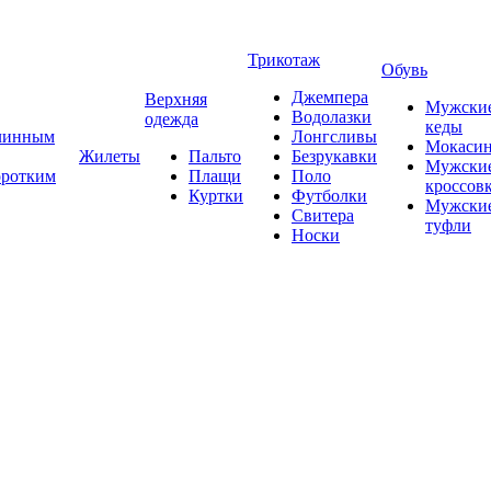
Трикотаж
Обувь
Джемпера
Верхняя
Мужски
Водолазки
одежда
кеды
длинным
Лонгсливы
Мокаси
Жилеты
Пальто
Безрукавки
Мужски
оротким
Плащи
Поло
кроссов
Куртки
Футболки
Мужски
Свитера
туфли
Носки