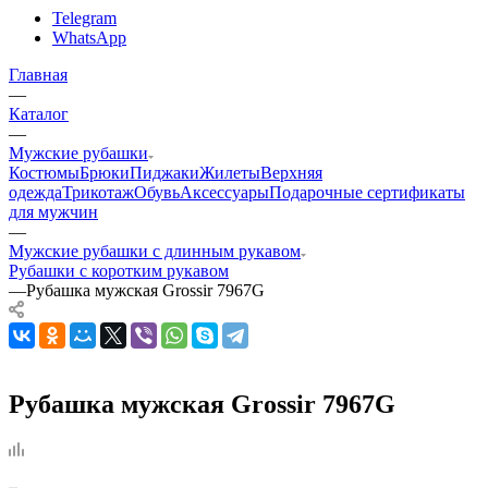
Telegram
WhatsApp
Главная
—
Каталог
—
Мужские рубашки
Костюмы
Брюки
Пиджаки
Жилеты
Верхняя
одежда
Трикотаж
Обувь
Аксессуары
Подарочные сертификаты
для мужчин
—
Мужские рубашки с длинным рукавом
Рубашки с коротким рукавом
—
Рубашка мужская Grossir 7967G
Рубашка мужская Grossir 7967G