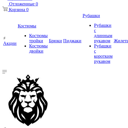
Отложенные
0
Корзина
0
Рубашки
Рубашки
Костюмы
с
Костюмы
длинным
тройки
Брюки
Пиджаки
рукавом
Жилет
Акции
Костюмы
Рубашки
двойки
с
коротким
рукавом