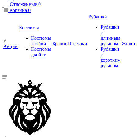
Отложенные
0
Корзина
0
Рубашки
Рубашки
Костюмы
с
Костюмы
длинным
тройки
Брюки
Пиджаки
рукавом
Жилет
Акции
Костюмы
Рубашки
двойки
с
коротким
рукавом