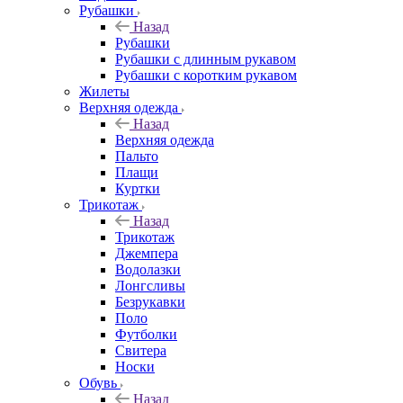
Рубашки
Назад
Рубашки
Рубашки с длинным рукавом
Рубашки с коротким рукавом
Жилеты
Верхняя одежда
Назад
Верхняя одежда
Пальто
Плащи
Куртки
Трикотаж
Назад
Трикотаж
Джемпера
Водолазки
Лонгсливы
Безрукавки
Поло
Футболки
Свитера
Носки
Обувь
Назад