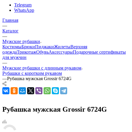
Telegram
WhatsApp
Главная
—
Каталог
—
Мужские рубашки
Костюмы
Брюки
Пиджаки
Жилеты
Верхняя
одежда
Трикотаж
Обувь
Аксессуары
Подарочные сертификаты
для мужчин
—
Мужские рубашки с длинным рукавом
Рубашки с коротким рукавом
—
Рубашка мужская Grossir 6724G
Рубашка мужская Grossir 6724G