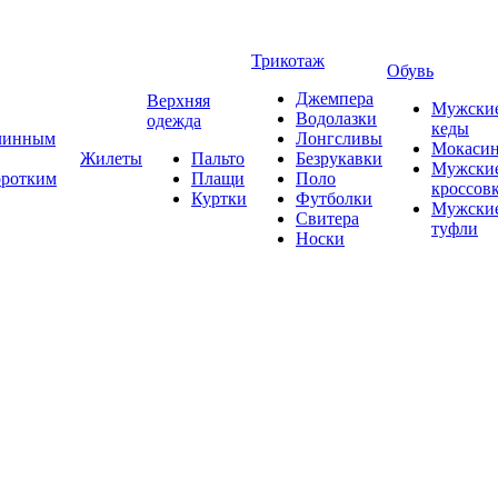
Трикотаж
Обувь
Джемпера
Верхняя
Мужски
Водолазки
одежда
кеды
длинным
Лонгсливы
Мокаси
Жилеты
Пальто
Безрукавки
Мужски
оротким
Плащи
Поло
кроссов
Куртки
Футболки
Мужски
Свитера
туфли
Носки