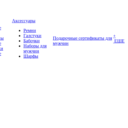
Аксессуары
е
Ремни
Галстуки
+
ны
Подарочные сертификаты для
Бабочки
ЕЩЕ
е
мужчин
Наборы для
ки
мужчин
е
Шарфы