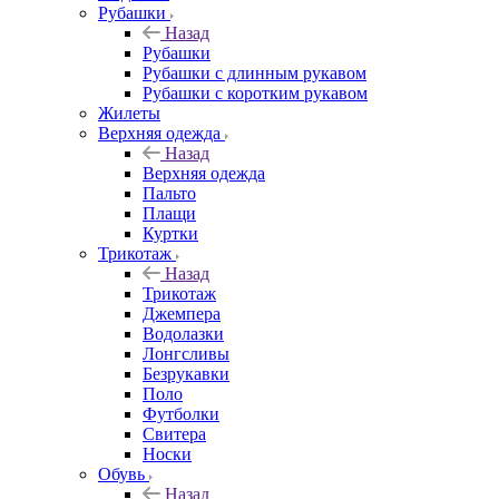
Рубашки
Назад
Рубашки
Рубашки с длинным рукавом
Рубашки с коротким рукавом
Жилеты
Верхняя одежда
Назад
Верхняя одежда
Пальто
Плащи
Куртки
Трикотаж
Назад
Трикотаж
Джемпера
Водолазки
Лонгсливы
Безрукавки
Поло
Футболки
Свитера
Носки
Обувь
Назад