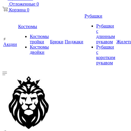
Отложенные
0
Корзина
0
Рубашки
Рубашки
Костюмы
с
Костюмы
длинным
тройки
Брюки
Пиджаки
рукавом
Жилет
Акции
Костюмы
Рубашки
двойки
с
коротким
рукавом