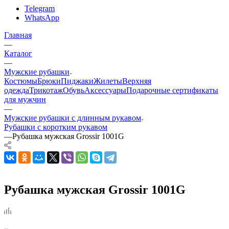
Telegram
WhatsApp
Главная
—
Каталог
—
Мужские рубашки
Костюмы
Брюки
Пиджаки
Жилеты
Верхняя
одежда
Трикотаж
Обувь
Аксессуары
Подарочные сертификаты
для мужчин
—
Мужские рубашки с длинным рукавом
Рубашки с коротким рукавом
—
Рубашка мужская Grossir 1001G
Рубашка мужская Grossir 1001G