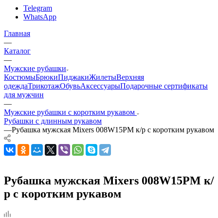
Telegram
WhatsApp
Главная
—
Каталог
—
Мужские рубашки
Костюмы
Брюки
Пиджаки
Жилеты
Верхняя
одежда
Трикотаж
Обувь
Аксессуары
Подарочные сертификаты
для мужчин
—
Мужские рубашки с коротким рукавом
Рубашки с длинным рукавом
—
Рубашка мужская Mixers 008W15PM к/р с коротким рукавом
Рубашка мужская Mixers 008W15PM к/
р с коротким рукавом