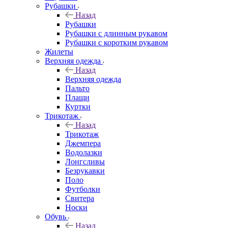
Рубашки
Назад
Рубашки
Рубашки с длинным рукавом
Рубашки с коротким рукавом
Жилеты
Верхняя одежда
Назад
Верхняя одежда
Пальто
Плащи
Куртки
Трикотаж
Назад
Трикотаж
Джемпера
Водолазки
Лонгсливы
Безрукавки
Поло
Футболки
Свитера
Носки
Обувь
Назад