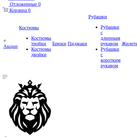
Отложенные
0
Корзина
0
Рубашки
Рубашки
Костюмы
с
Костюмы
длинным
тройки
Брюки
Пиджаки
рукавом
Жилет
Акции
Костюмы
Рубашки
двойки
с
коротким
рукавом