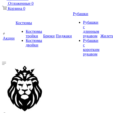
Отложенные
0
Корзина
0
Рубашки
Рубашки
Костюмы
с
Костюмы
длинным
тройки
Брюки
Пиджаки
рукавом
Жилет
Акции
Костюмы
Рубашки
двойки
с
коротким
рукавом