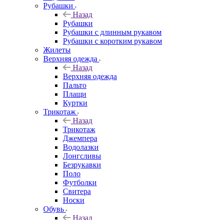
Рубашки
Назад
Рубашки
Рубашки с длинным рукавом
Рубашки с коротким рукавом
Жилеты
Верхняя одежда
Назад
Верхняя одежда
Пальто
Плащи
Куртки
Трикотаж
Назад
Трикотаж
Джемпера
Водолазки
Лонгсливы
Безрукавки
Поло
Футболки
Свитера
Носки
Обувь
Назад