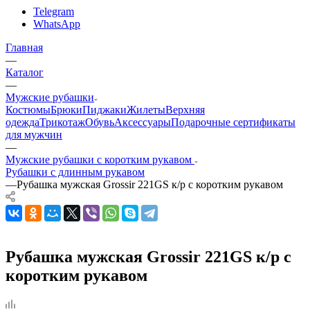
Telegram
WhatsApp
Главная
—
Каталог
—
Мужские рубашки
Костюмы
Брюки
Пиджаки
Жилеты
Верхняя
одежда
Трикотаж
Обувь
Аксессуары
Подарочные сертификаты
для мужчин
—
Мужские рубашки с коротким рукавом
Рубашки с длинным рукавом
—
Рубашка мужская Grossir 221GS к/р с коротким рукавом
Рубашка мужская Grossir 221GS к/р с
коротким рукавом