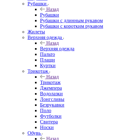
Рубашки
Назад
Рубашки
Рубашки с длинным рукавом
Рубашки с коротким рукавом
Жилеты
Верхняя одежда
Назад
Верхняя одежда
Пальто
Плащи
Куртки
Трикотаж
Назад
Трикотаж
Джемпера
Водолазки
Лонгсливы
Безрукавки
Поло
Футболки
Свитера
Носки
Обувь
Назад