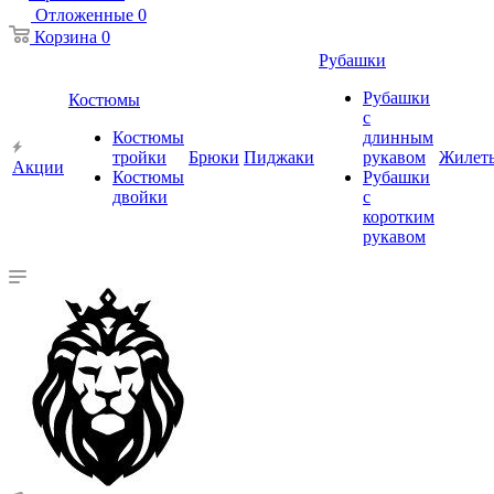
Отложенные
0
Корзина
0
Рубашки
Рубашки
Костюмы
с
Костюмы
длинным
тройки
Брюки
Пиджаки
рукавом
Жилет
Акции
Костюмы
Рубашки
двойки
с
коротким
рукавом