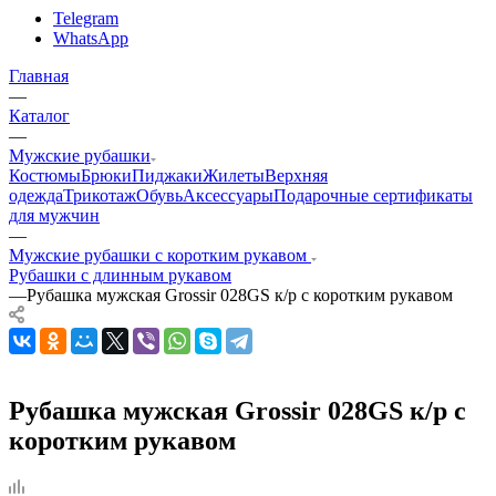
Telegram
WhatsApp
Главная
—
Каталог
—
Мужские рубашки
Костюмы
Брюки
Пиджаки
Жилеты
Верхняя
одежда
Трикотаж
Обувь
Аксессуары
Подарочные сертификаты
для мужчин
—
Мужские рубашки с коротким рукавом
Рубашки с длинным рукавом
—
Рубашка мужская Grossir 028GS к/р с коротким рукавом
Рубашка мужская Grossir 028GS к/р с
коротким рукавом