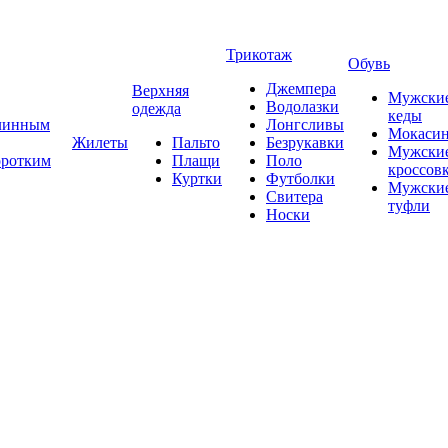
Трикотаж
Обувь
Джемпера
Верхняя
Мужски
Водолазки
одежда
кеды
длинным
Лонгсливы
Мокаси
Жилеты
Пальто
Безрукавки
Мужски
оротким
Плащи
Поло
кроссов
Куртки
Футболки
Мужски
Свитера
туфли
Носки