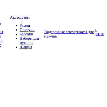
Аксессуары
е
Ремни
Галстуки
+
ны
Подарочные сертификаты для
Бабочки
ЕЩЕ
е
мужчин
Наборы для
ки
мужчин
е
Шарфы