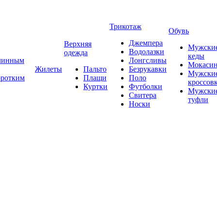
Трикотаж
Обувь
Джемпера
Верхняя
Мужски
Водолазки
одежда
кеды
длинным
Лонгсливы
Мокаси
Жилеты
Пальто
Безрукавки
Мужски
оротким
Плащи
Поло
кроссов
Куртки
Футболки
Мужски
Свитера
туфли
Носки