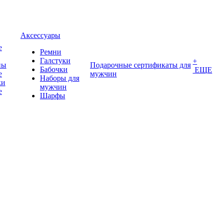
Аксессуары
е
Ремни
Галстуки
+
ны
Подарочные сертификаты для
Бабочки
ЕЩЕ
е
мужчин
Наборы для
ки
мужчин
е
Шарфы