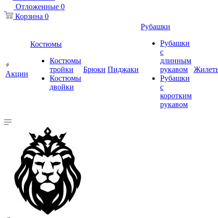
Отложенные
0
Корзина
0
Рубашки
Рубашки
Костюмы
с
Костюмы
длинным
тройки
Брюки
Пиджаки
рукавом
Жилет
Акции
Костюмы
Рубашки
двойки
с
коротким
рукавом