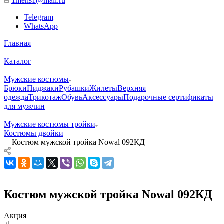
1mens1@mail.ru
Telegram
WhatsApp
Главная
—
Каталог
—
Мужские костюмы
Брюки
Пиджаки
Рубашки
Жилеты
Верхняя
одежда
Трикотаж
Обувь
Аксессуары
Подарочные сертификаты
для мужчин
—
Мужские костюмы тройки
Костюмы двойки
—
Костюм мужской тройка Nowal 092КД
Костюм мужской тройка Nowal 092КД
Акция