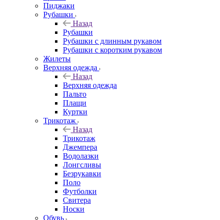
Пиджаки
Рубашки
Назад
Рубашки
Рубашки с длинным рукавом
Рубашки с коротким рукавом
Жилеты
Верхняя одежда
Назад
Верхняя одежда
Пальто
Плащи
Куртки
Трикотаж
Назад
Трикотаж
Джемпера
Водолазки
Лонгсливы
Безрукавки
Поло
Футболки
Свитера
Носки
Обувь