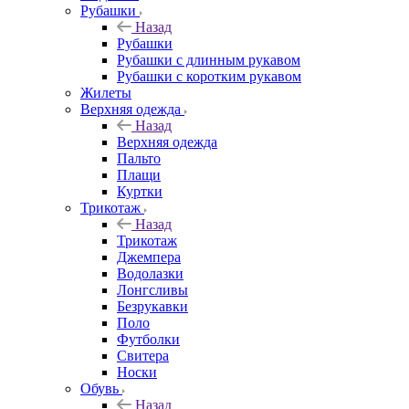
Рубашки
Назад
Рубашки
Рубашки с длинным рукавом
Рубашки с коротким рукавом
Жилеты
Верхняя одежда
Назад
Верхняя одежда
Пальто
Плащи
Куртки
Трикотаж
Назад
Трикотаж
Джемпера
Водолазки
Лонгсливы
Безрукавки
Поло
Футболки
Свитера
Носки
Обувь
Назад