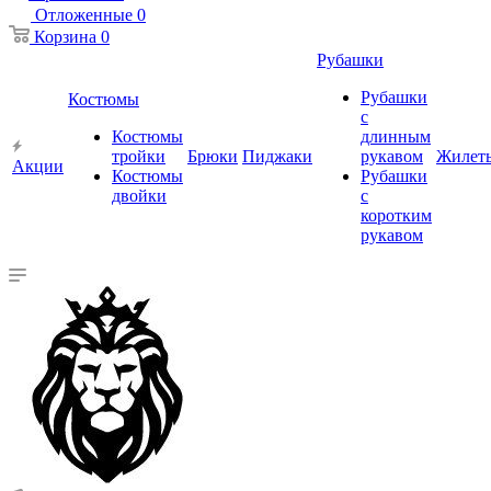
Отложенные
0
Корзина
0
Рубашки
Рубашки
Костюмы
с
Костюмы
длинным
тройки
Брюки
Пиджаки
рукавом
Жилет
Акции
Костюмы
Рубашки
двойки
с
коротким
рукавом