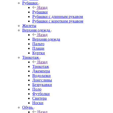
Рубашки
Назад
Рубашки
Рубашки с длинным рукавом
Рубашки с коротким рукавом
Жилеты
Верхняя одежда
Назад
Верхняя одежда
Пальто
Плащи
Куртки
Трикотаж
Назад
Трикотаж
Джемпера
Водолазки
Лонгсливы
Безрукавки
Поло
Футболки
Свитера
Носки
Обувь
Назад