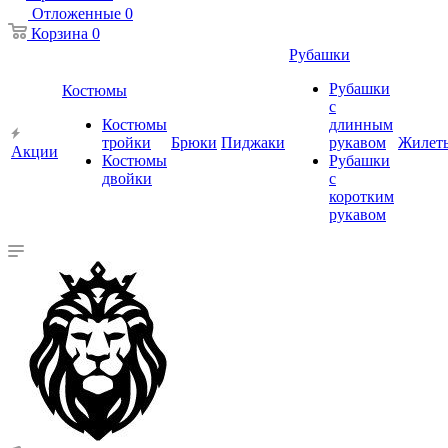
Отложенные
0
Корзина
0
Рубашки
Рубашки
Костюмы
с
Костюмы
длинным
тройки
Брюки
Пиджаки
рукавом
Жилет
Акции
Костюмы
Рубашки
двойки
с
коротким
рукавом