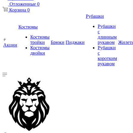
Отложенные
0
Корзина
0
Рубашки
Рубашки
Костюмы
с
Костюмы
длинным
тройки
Брюки
Пиджаки
рукавом
Жилет
Акции
Костюмы
Рубашки
двойки
с
коротким
рукавом