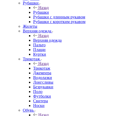
Рубашки
Назад
Рубашки
Рубашки с длинным рукавом
Рубашки с коротким рукавом
Жилеты
Верхняя одежда
Назад
Верхняя одежда
Пальто
Плащи
Куртки
Трикотаж
Назад
Трикотаж
Джемпера
Водолазки
Лонгсливы
Безрукавки
Поло
Футболки
Свитера
Носки
Обувь
Назад