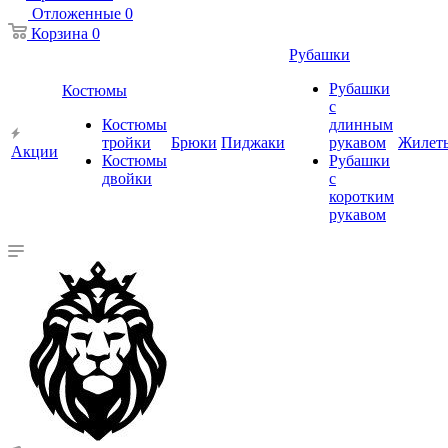
Отложенные
0
Корзина
0
Рубашки
Рубашки
Костюмы
с
Костюмы
длинным
тройки
Брюки
Пиджаки
рукавом
Жилет
Акции
Костюмы
Рубашки
двойки
с
коротким
рукавом