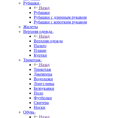
Рубашки
Назад
Рубашки
Рубашки с длинным рукавом
Рубашки с коротким рукавом
Жилеты
Верхняя одежда
Назад
Верхняя одежда
Пальто
Плащи
Куртки
Трикотаж
Назад
Трикотаж
Джемпера
Водолазки
Лонгсливы
Безрукавки
Поло
Футболки
Свитера
Носки
Обувь
Назад