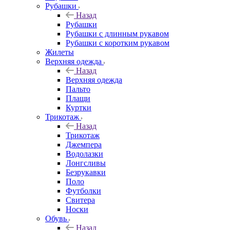
Рубашки
Назад
Рубашки
Рубашки с длинным рукавом
Рубашки с коротким рукавом
Жилеты
Верхняя одежда
Назад
Верхняя одежда
Пальто
Плащи
Куртки
Трикотаж
Назад
Трикотаж
Джемпера
Водолазки
Лонгсливы
Безрукавки
Поло
Футболки
Свитера
Носки
Обувь
Назад