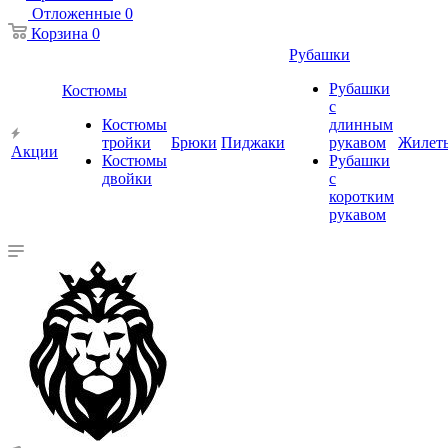
Отложенные
0
Корзина
0
Рубашки
Рубашки
Костюмы
с
Костюмы
длинным
тройки
Брюки
Пиджаки
рукавом
Жилет
Акции
Костюмы
Рубашки
двойки
с
коротким
рукавом