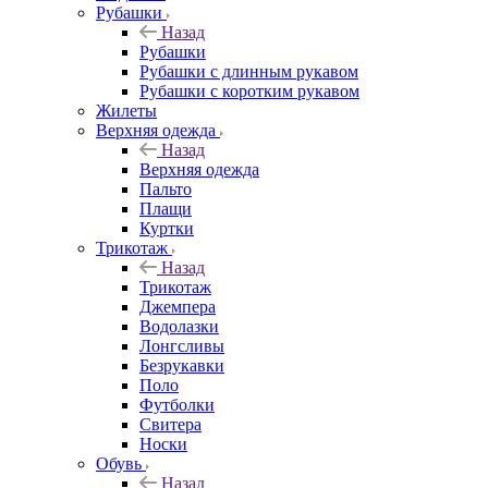
Рубашки
Назад
Рубашки
Рубашки с длинным рукавом
Рубашки с коротким рукавом
Жилеты
Верхняя одежда
Назад
Верхняя одежда
Пальто
Плащи
Куртки
Трикотаж
Назад
Трикотаж
Джемпера
Водолазки
Лонгсливы
Безрукавки
Поло
Футболки
Свитера
Носки
Обувь
Назад