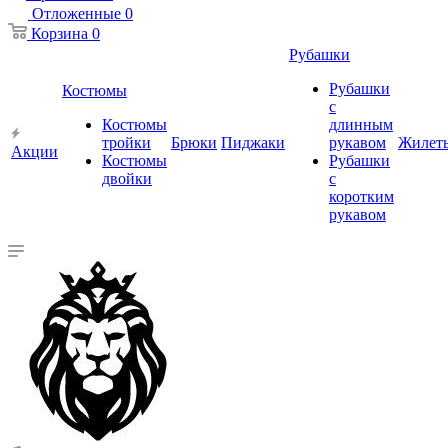
Отложенные
0
Корзина
0
Рубашки
Рубашки
Костюмы
с
Костюмы
длинным
тройки
Брюки
Пиджаки
рукавом
Жилет
Акции
Костюмы
Рубашки
двойки
с
коротким
рукавом