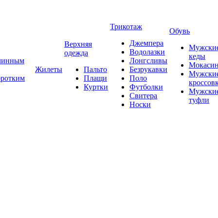
Трикотаж
Обувь
Джемпера
Верхняя
Мужски
Водолазки
одежда
кеды
длинным
Лонгсливы
Мокаси
Жилеты
Пальто
Безрукавки
Мужски
оротким
Плащи
Поло
кроссов
Куртки
Футболки
Мужски
Свитера
туфли
Носки