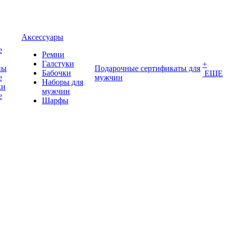
Аксессуары
е
Ремни
Галстуки
+
ны
Подарочные сертификаты для
Бабочки
ЕЩЕ
е
мужчин
Наборы для
ки
мужчин
е
Шарфы