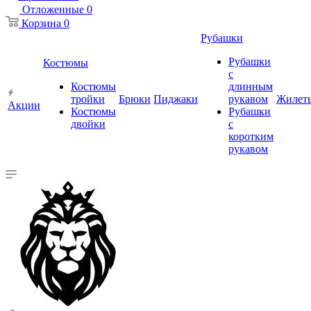
Отложенные
0
Корзина
0
Рубашки
Рубашки
Костюмы
с
Костюмы
длинным
тройки
Брюки
Пиджаки
рукавом
Жилет
Акции
Костюмы
Рубашки
двойки
с
коротким
рукавом