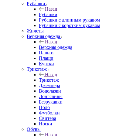
Рубашки
Назад
Рубашки
Рубашки с длинным рукавом
Рубашки с коротким рукавом
Жилеты
Верхняя одежда
Назад
Верхняя одежда
Пальто
Плащи
Куртки
Трикотаж
Назад
Трикотаж
Джемпера
Водолазки
Лонгсливы
Безрукавки
Поло
Футболки
Свитера
Носки
Обувь
Назад