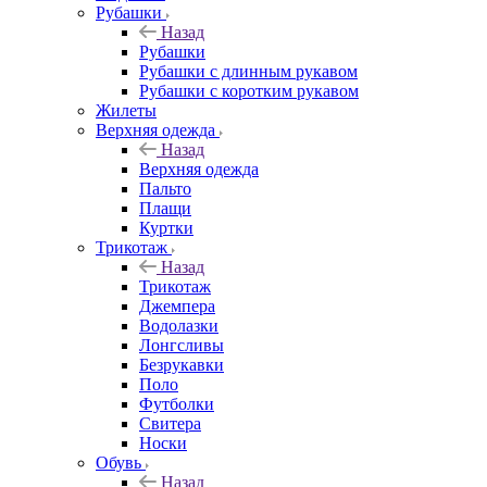
Рубашки
Назад
Рубашки
Рубашки с длинным рукавом
Рубашки с коротким рукавом
Жилеты
Верхняя одежда
Назад
Верхняя одежда
Пальто
Плащи
Куртки
Трикотаж
Назад
Трикотаж
Джемпера
Водолазки
Лонгсливы
Безрукавки
Поло
Футболки
Свитера
Носки
Обувь
Назад