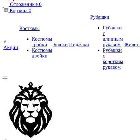
Отложенные
0
Корзина
0
Рубашки
Рубашки
Костюмы
с
Костюмы
длинным
тройки
Брюки
Пиджаки
рукавом
Жилет
Акции
Костюмы
Рубашки
двойки
с
коротким
рукавом