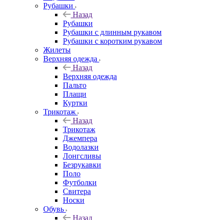
Рубашки
Назад
Рубашки
Рубашки с длинным рукавом
Рубашки с коротким рукавом
Жилеты
Верхняя одежда
Назад
Верхняя одежда
Пальто
Плащи
Куртки
Трикотаж
Назад
Трикотаж
Джемпера
Водолазки
Лонгсливы
Безрукавки
Поло
Футболки
Свитера
Носки
Обувь
Назад