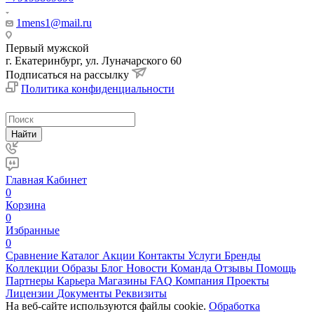
1mens1@mail.ru
Первый мужской
г. Екатеринбург, ул. Луначарского 60
Подписаться на рассылку
Политика конфиденциальности
Найти
Главная
Кабинет
0
Корзина
0
Избранные
0
Сравнение
Каталог
Акции
Контакты
Услуги
Бренды
Коллекции
Образы
Блог
Новости
Команда
Отзывы
Помощь
Партнеры
Карьера
Магазины
FAQ
Компания
Проекты
Лицензии
Документы
Реквизиты
На веб-сайте используются файлы cookie.
Обработка