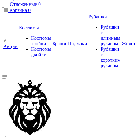
Отложенные
0
Корзина
0
Рубашки
Рубашки
Костюмы
с
Костюмы
длинным
тройки
Брюки
Пиджаки
рукавом
Жилет
Акции
Костюмы
Рубашки
двойки
с
коротким
рукавом