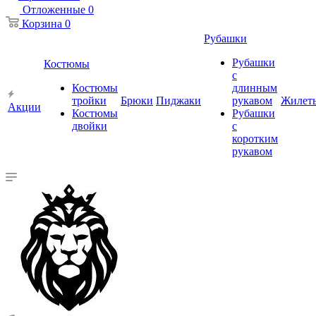
Отложенные
0
Корзина
0
Рубашки
Рубашки
Костюмы
с
Костюмы
длинным
тройки
Брюки
Пиджаки
рукавом
Жилет
Акции
Костюмы
Рубашки
двойки
с
коротким
рукавом