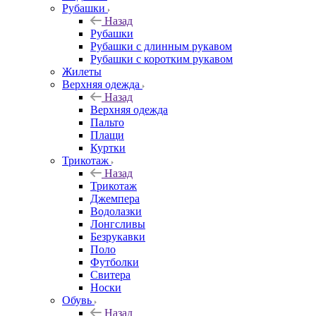
Рубашки
Назад
Рубашки
Рубашки с длинным рукавом
Рубашки с коротким рукавом
Жилеты
Верхняя одежда
Назад
Верхняя одежда
Пальто
Плащи
Куртки
Трикотаж
Назад
Трикотаж
Джемпера
Водолазки
Лонгсливы
Безрукавки
Поло
Футболки
Свитера
Носки
Обувь
Назад