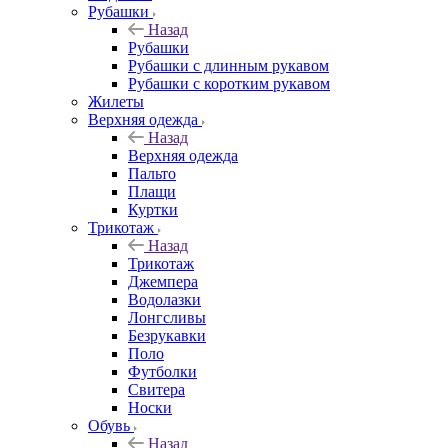
Рубашки
Назад
Рубашки
Рубашки с длинным рукавом
Рубашки с коротким рукавом
Жилеты
Верхняя одежда
Назад
Верхняя одежда
Пальто
Плащи
Куртки
Трикотаж
Назад
Трикотаж
Джемпера
Водолазки
Лонгсливы
Безрукавки
Поло
Футболки
Свитера
Носки
Обувь
Назад