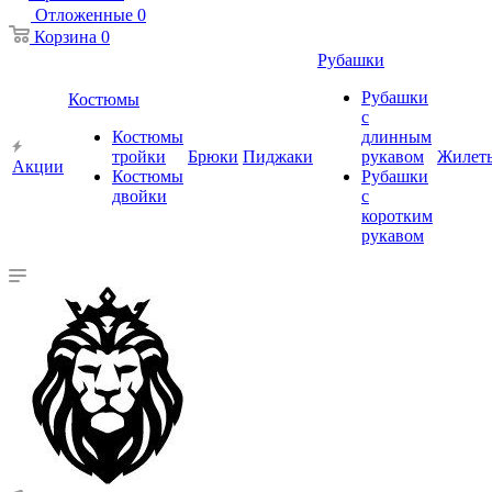
Отложенные
0
Корзина
0
Рубашки
Рубашки
Костюмы
с
Костюмы
длинным
тройки
Брюки
Пиджаки
рукавом
Жилет
Акции
Костюмы
Рубашки
двойки
с
коротким
рукавом