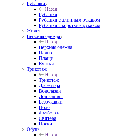
Рубашки
Назад
Рубашки
Рубашки с длинным рукавом
Рубашки с коротким рукавом
Жилеты
Верхняя одежда
Назад
Верхняя одежда
Пальто
Плащи
Куртки
Трикотаж
Назад
Трикотаж
Джемпера
Водолазки
Лонгсливы
Безрукавки
Поло
Футболки
Свитера
Носки
Обувь
Назад