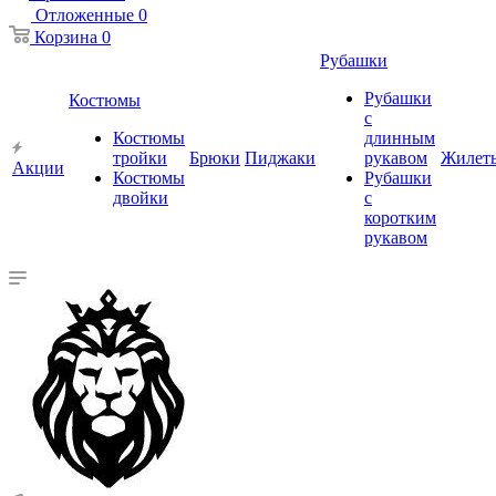
Отложенные
0
Корзина
0
Рубашки
Рубашки
Костюмы
с
Костюмы
длинным
тройки
Брюки
Пиджаки
рукавом
Жилет
Акции
Костюмы
Рубашки
двойки
с
коротким
рукавом