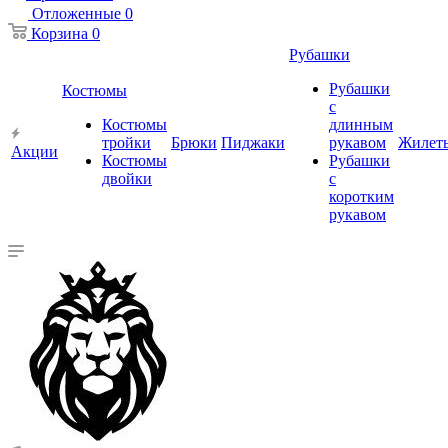
Отложенные
0
Корзина
0
Рубашки
Рубашки
Костюмы
с
Костюмы
длинным
тройки
Брюки
Пиджаки
рукавом
Жилет
Акции
Костюмы
Рубашки
двойки
с
коротким
рукавом