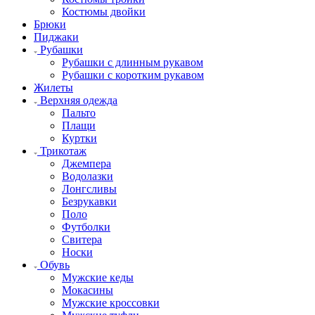
Костюмы двойки
Брюки
Пиджаки
Рубашки
Рубашки с длинным рукавом
Рубашки с коротким рукавом
Жилеты
Верхняя одежда
Пальто
Плащи
Куртки
Трикотаж
Джемпера
Водолазки
Лонгсливы
Безрукавки
Поло
Футболки
Свитера
Носки
Обувь
Мужские кеды
Мокасины
Мужские кроссовки