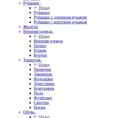
Рубашки
Назад
Рубашки
Рубашки с длинным рукавом
Рубашки с коротким рукавом
Жилеты
Верхняя одежда
Назад
Верхняя одежда
Пальто
Плащи
Куртки
Трикотаж
Назад
Трикотаж
Джемпера
Водолазки
Лонгсливы
Безрукавки
Поло
Футболки
Свитера
Носки
Обувь
Назад